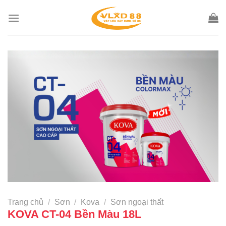
Skip
to
content
Trang chủ
/
Sơn
/
Kova
/
Sơn ngoại thất
KOVA CT-04 Bền Màu 18L