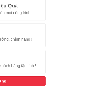
iệu Quả
ến mọi công trình!
rường, chính hãng !
khách hàng tận tình !
hàng