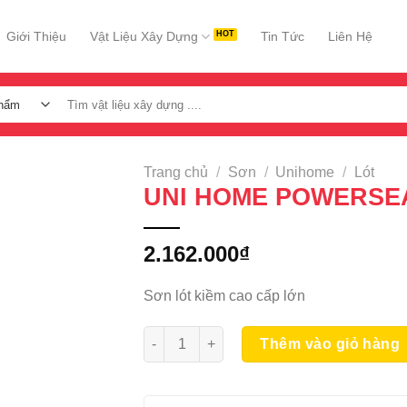
Giới Thiệu
Vật Liệu Xây Dựng
Tin Tức
Liên Hệ
Tìm
kiếm:
Trang chủ
/
Sơn
/
Unihome
/
Lót
UNI HOME POWERSEA
2.162.000
₫
Sơn lót kiềm cao cấp lớn
UNI HOME POWERSEALER 17.5L số lượng
Thêm vào giỏ hàng