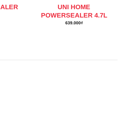
EALER
UNI HOME
POWERSEALER 4.7L
639.000
₫