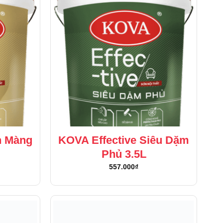
n Màng
KOVA Effective Siêu Dặm
Phủ 3.5L
557.000
₫