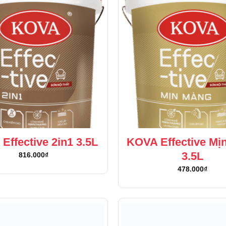
Effective 2in1 3.5L
KOVA Effective Mị
3.5L
816.000
₫
478.000
₫