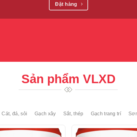
Đặt hàng
Sản phẩm VLXD
Cát, đá, sỏi
Gạch xây
Sắt, thép
Gạch trang trí
Sơ