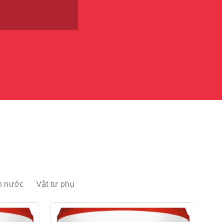
n nước
Vật tư phụ