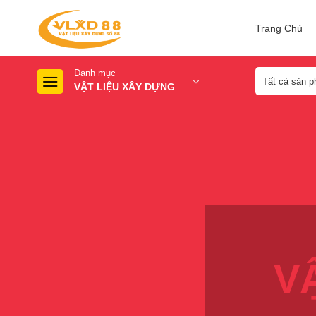
Skip
to
Trang Chủ
content
Danh mục
VẬT LIỆU XÂY DỰNG
V