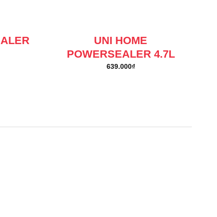
EALER
UNI HOME
POWERSEALER 4.7L
639.000
₫