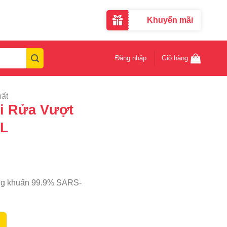
Khuyến mãi
Đăng nhập
Giỏ hàng
hất
i Rửa Vượt
1L
háng khuẩn 99.9% SARS-
áng Khuẩn 1L số lượng