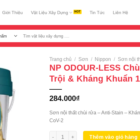
Giới Thiệu
Vật Liệu Xây Dựng
Tin Tức
Liên Hệ
Tìm
kiếm:
Trang chủ
/
Sơn
/
Nippon
/
Sơn nội t
NP ODOUR-LESS Chù
Trội & Kháng Khuẩn 
284.000
₫
Sơn nội thất chùi rửa – Anti-Stain – K
CoV-2
NP ODOUR-LESS Chùi Rửa Vượt Trội & Kh
Thêm vào giỏ hàng