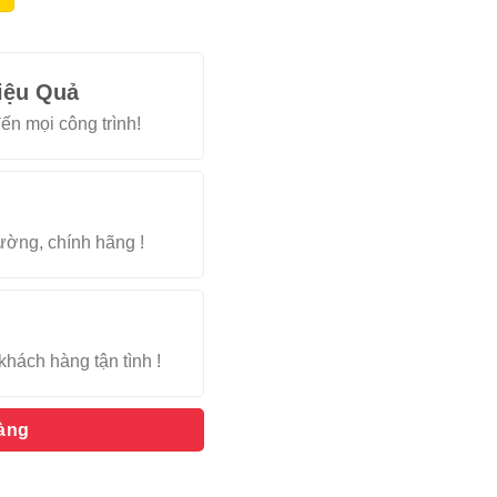
iệu Quả
ến mọi công trình!
rường, chính hãng !
khách hàng tận tình !
hàng