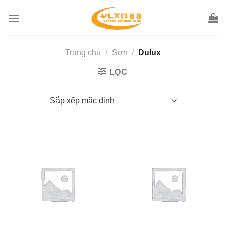
Skip
to
content
Trang chủ
/
Sơn
/
Dulux
LỌC