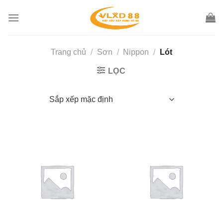
Skip
to
content
Trang chủ
/
Sơn
/
Nippon
/
Lót
LỌC