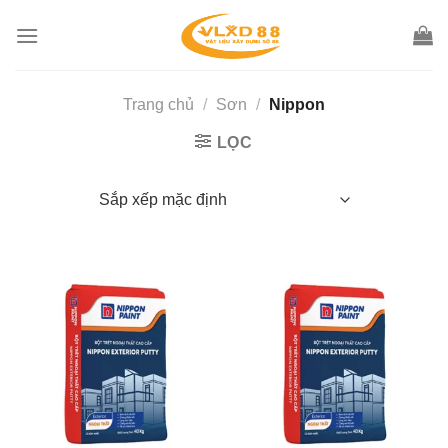
Skip
to
content
Trang chủ
/
Sơn
/
Nippon
LỌC