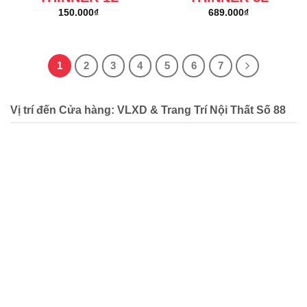
150.000
₫
689.000
₫
1
2
3
4
5
6
7
Vị trí đến Cửa hàng: VLXD & Trang Trí Nội Thất Số 88