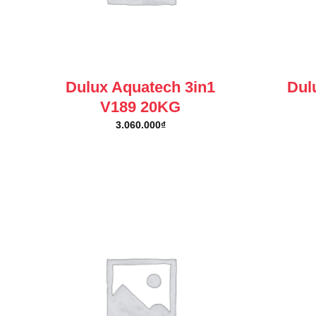
Dulux Aquatech 3in1
Dul
V189 20KG
3.060.000
₫