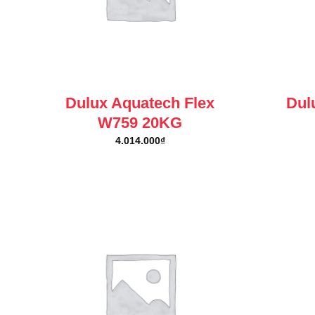
Dulux Aquatech Flex
Dul
W759 20KG
4.014.000
₫