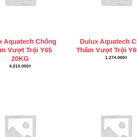
x Aquatech Chống
Dulux Aquatech 
m Vượt Trội Y65
Thấm Vượt Trội Y
20KG
1.274.000
₫
4.010.000
₫