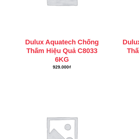
Dulux Aquatech Chống
Dulu
Thấm Hiệu Quả C8033
Thấ
6KG
929.000
₫