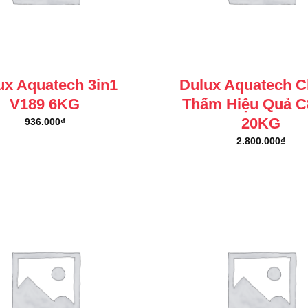
ux Aquatech 3in1
Dulux Aquatech 
V189 6KG
Thấm Hiệu Quả C
20KG
936.000
₫
2.800.000
₫