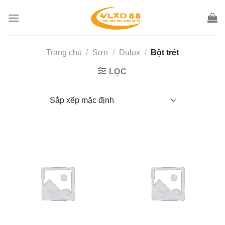
Skip
to
content
Trang chủ
/
Sơn
/
Dulux
/
Bột trét
LỌC