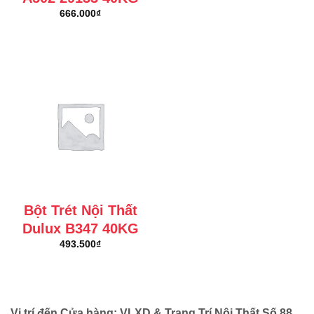
666.000
₫
Bột Trét Nội Thất
Dulux B347 40KG
493.500
₫
Vị trí đến Cửa hàng: VLXD & Trang Trí Nội Thất Số 88