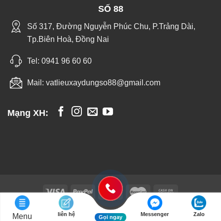
SỐ 88
Số 317, Đường Nguyễn Phúc Chu, P.Trảng Dài,
Tp.Biên Hoà, Đồng Nai
Tel:
0941 96 60 60
Mail:
vatlieuxaydungso88@gmail.com
Mạng XH:
liên hệ
Messenger
Zalo
Menu
Vật Liệu Xây Dựng - Trang Trí Nội Thất Số 88 - Copyright 2026 ©
Gọi ngay