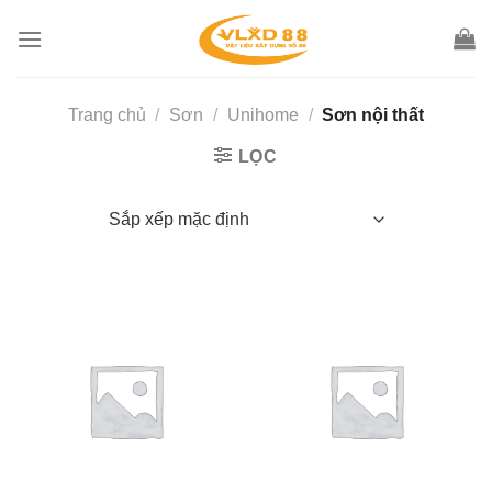
Skip
to
content
Trang chủ
/
Sơn
/
Unihome
/
Sơn nội thất
LỌC