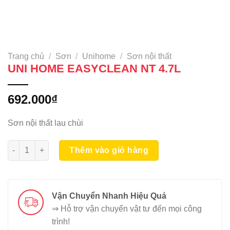
Trang chủ
/
Sơn
/
Unihome
/
Sơn nội thất
UNI HOME EASYCLEAN NT 4.7L
692.000
₫
Sơn nội thất lau chùi
UNI HOME EASYCLEAN NT 4.7L số lượng
Thêm vào giỏ hàng
Vận Chuyển Nhanh Hiệu Quả
⇒ Hỗ trợ vận chuyển vật tư đến mọi công
trình!