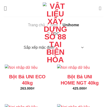
Skip
to
content
Trang chủ
/
Sơn
/
Unihome
LỌC
Bột Bả UNI ECO
Bột Bả UNI
40kg
HOME NGT 40kg
263.000
₫
425.000
₫