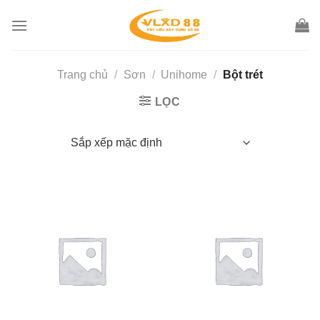
Skip
to
content
Trang chủ
/
Sơn
/
Unihome
/
Bột trét
LỌC