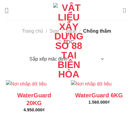
Skip
to
content
Trang chủ
/
Sơn
/
Jotun
/
Chống thấm
LỌC
WaterGuard
WaterGuard 6KG
20KG
1.560.000
₫
4.950.000
₫