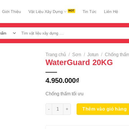
Giới Thiệu
Vật Liệu Xây Dựng
Tin Tức
Liên Hệ
Tìm
kiếm:
Trang chủ
/
Sơn
/
Jotun
/
Chống thấ
WaterGuard 20KG
4.950.000
₫
Chống thấm tối ưu
WaterGuard 20KG số lượng
Thêm vào giỏ hàng