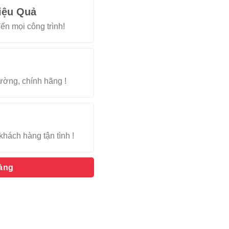
iệu Quả
ến mọi công trình!
rường, chính hãng !
khách hàng tận tình !
hàng