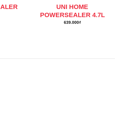
EALER
UNI HOME
POWERSEALER 4.7L
639.000
₫