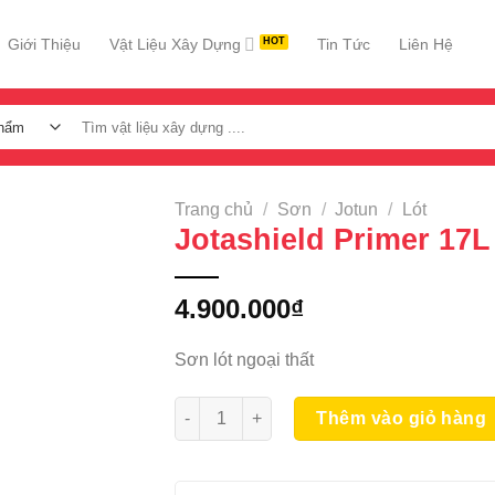
Giới Thiệu
Vật Liệu Xây Dựng
Tin Tức
Liên Hệ
Tìm
kiếm:
Trang chủ
/
Sơn
/
Jotun
/
Lót
Jotashield Primer 17L
4.900.000
₫
Sơn lót ngoại thất
Jotashield Primer 17L số lượng
Thêm vào giỏ hàng