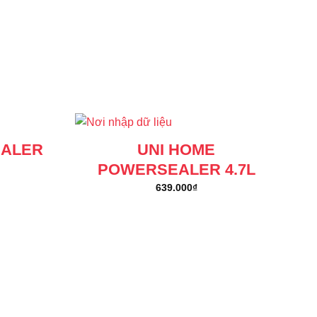
EALER
UNI HOME
POWERSEALER 4.7L
639.000
₫