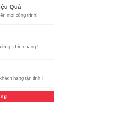
iệu Quả
ến mọi công trình!
rường, chính hãng !
khách hàng tận tình !
àng