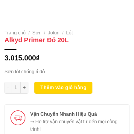
Trang chủ
/
Sơn
/
Jotun
/
Lót
Alkyd Primer Đỏ 20L
3.015.000
₫
Sơn lót chống rỉ đỏ
Alkyd Primer Đỏ 20L số lượng
Thêm vào giỏ hàng
Vận Chuyển Nhanh Hiệu Quả
⇒ Hỗ trợ vận chuyển vật tư đến mọi công
trình!