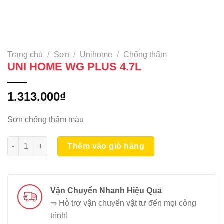
Trang chủ
/
Sơn
/
Unihome
/
Chống thấm
UNI HOME WG PLUS 4.7L
1.313.000
₫
Sơn chống thấm màu
UNI HOME WG PLUS 4.7L số lượng
Thêm vào giỏ hàng
Vận Chuyển Nhanh Hiệu Quả
⇒ Hỗ trợ vận chuyển vật tư đến mọi công
trình!