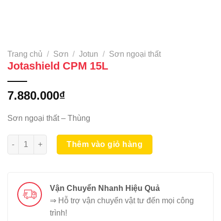
Trang chủ
/
Sơn
/
Jotun
/
Sơn ngoại thất
Jotashield CPM 15L
7.880.000
₫
Sơn ngoại thất – Thùng
Jotashield CPM 15L số lượng
Thêm vào giỏ hàng
Vận Chuyển Nhanh Hiệu Quả
⇒ Hỗ trợ vận chuyển vật tư đến mọi công
trình!