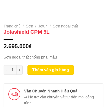
Trang chủ
/
Sơn
/
Jotun
/
Sơn ngoại thất
Jotashield CPM 5L
2.695.000
₫
Sơn ngoại thất chống phai màu
Jotashield CPM 5L số lượng
Thêm vào giỏ hàng
Vận Chuyển Nhanh Hiệu Quả
⇒ Hỗ trợ vận chuyển vật tư đến mọi công
trình!