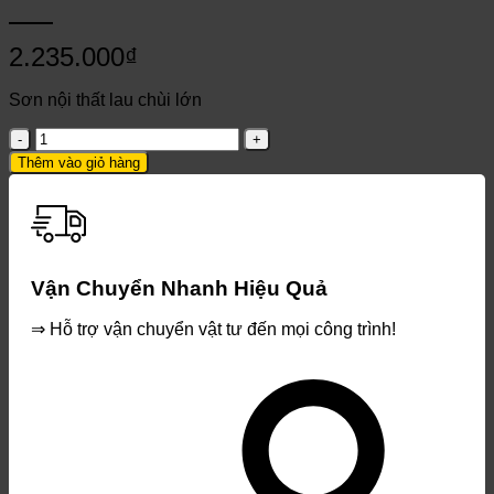
2.235.000
₫
Sơn nội thất lau chùi lớn
UNI
HOME
Thêm vào giỏ hàng
EASYCLEAN
NT
17.5L
số
lượng
Vận Chuyển Nhanh Hiệu Quả
⇒ Hỗ trợ vận chuyển vật tư đến mọi công trình!