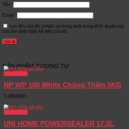
Tên
*
Email
*
Lưu tên của tôi, email, và trang web trong trình duyệt này
cho lần bình luận kế tiếp của tôi.
SẢN PHẨM TƯƠNG TỰ
Xem chi tiết
NP WP 100 White Chống Thấm 5KG
1.268.000
₫
Xem chi tiết
UNI HOME POWERSEALER 17.5L