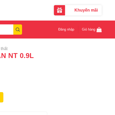
Khuyến mãi
Đăng nhập
Giỏ hàng
thất
N NT 0.9L