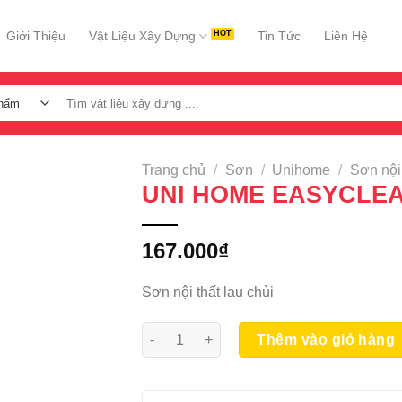
Giới Thiệu
Vật Liệu Xây Dựng
Tin Tức
Liên Hệ
Tìm
kiếm:
Trang chủ
/
Sơn
/
Unihome
/
Sơn nội 
UNI HOME EASYCLEA
167.000
₫
Sơn nội thất lau chùi
UNI HOME EASYCLEAN NT 0.9L số lượng
Thêm vào giỏ hàng