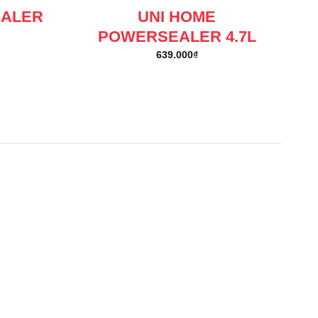
EALER
UNI HOME
POWERSEALER 4.7L
639.000
₫