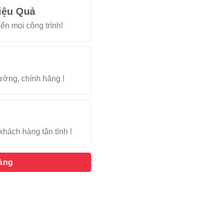
iệu Quả
ến mọi công trình!
rường, chính hãng !
khách hàng tận tình !
hàng