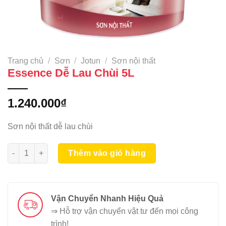
Trang chủ
/
Sơn
/
Jotun
/
Sơn nội thất
Essence Dễ Lau Chùi 5L
1.240.000
₫
Sơn nội thất dễ lau chùi
Essence Dễ Lau Chùi 5L số lượng
Thêm vào giỏ hàng
Vận Chuyển Nhanh Hiệu Quả
⇒ Hỗ trợ vận chuyển vật tư đến mọi công
trình!