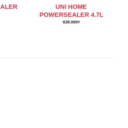
EALER
UNI HOME
POWERSEALER 4.7L
639.000
₫