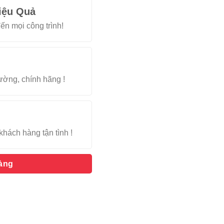
iệu Quả
ến mọi công trình!
rường, chính hãng !
khách hàng tận tình !
hàng