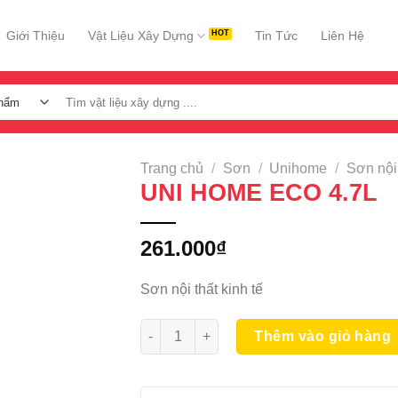
Giới Thiệu
Vật Liệu Xây Dựng
Tin Tức
Liên Hệ
Tìm
kiếm:
Trang chủ
/
Sơn
/
Unihome
/
Sơn nội 
UNI HOME ECO 4.7L
261.000
₫
Sơn nội thất kinh tế
UNI HOME ECO 4.7L số lượng
Thêm vào giỏ hàng