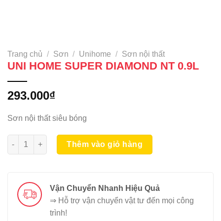
Trang chủ
/
Sơn
/
Unihome
/
Sơn nội thất
UNI HOME SUPER DIAMOND NT 0.9L
293.000
₫
Sơn nội thất siêu bóng
UNI HOME SUPER DIAMOND NT 0.9L số lượng
Thêm vào giỏ hàng
Vận Chuyển Nhanh Hiệu Quả
⇒ Hỗ trợ vận chuyển vật tư đến mọi công
trình!