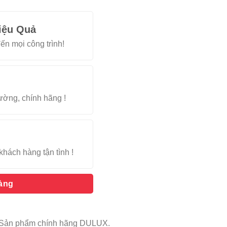
iệu Quả
ến mọi công trình!
rường, chính hãng !
khách hàng tận tình !
hàng
g. Sản phẩm chính hãng DULUX.