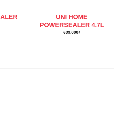
EALER
UNI HOME
POWERSEALER 4.7L
639.000
₫