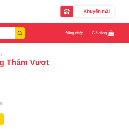
Khuyến mãi
Đăng nhập
Giỏ hàng
m
ng Thấm Vượt
ội
5 6KG số lượng