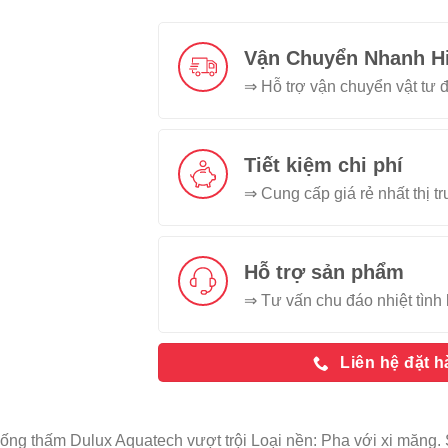
Vận Chuyển Nhanh H
⇒ Hỗ trợ vận chuyển vật tư đ
Tiết kiệm chi phí
⇒ Cung cấp giá rẻ nhất thị t
Hỗ trợ sản phẩm
⇒ Tư vấn chu đáo nhiệt tình 
Liên hệ đặt 
ống thấm Dulux Aquatech vượt trội Loại nền: Pha với xi măn