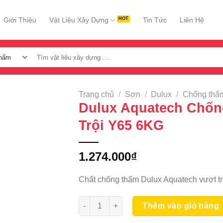
Giới Thiệu
Vật Liệu Xây Dựng
Tin Tức
Liên Hệ
Tìm
kiếm:
Trang chủ
/
Sơn
/
Dulux
/
Chống thấ
Dulux Aquatech Chố
Trội Y65 6KG
1.274.000
₫
Chất chống thấm Dulux Aquatech vượt tr
Dulux Aquatech Chống Thấm Vượt Trội Y6
Thêm vào giỏ hàng