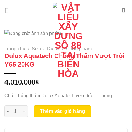
Skip
to
content
Trang chủ
/
Sơn
/
Dulux
/
Chống thấm
Dulux Aquatech Chống Thấm Vượt Trội
Y65 20KG
4.010.000
₫
Chất chống thấm Dulux Aquatech vượt trội – Thùng
Dulux Aquatech Chống Thấm Vượt Trội Y65 20KG số lượng
Thêm vào giỏ hàng