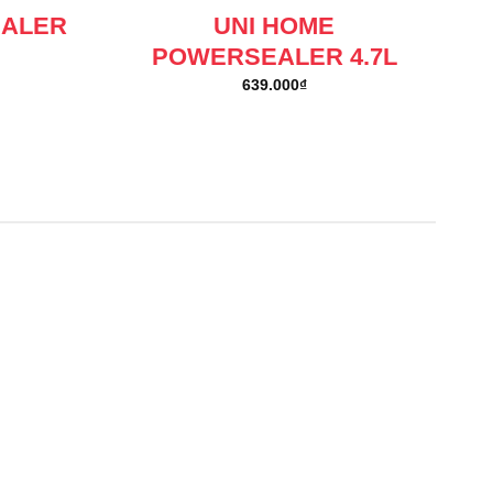
EALER
UNI HOME
POWERSEALER 4.7L
639.000
₫