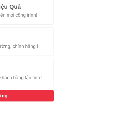
iệu Quả
ến mọi công trình!
rường, chính hãng !
khách hàng tận tình !
hàng