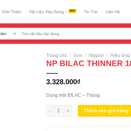
Giới Thiệu
Vật Liệu Xây Dựng
Tin Tức
Liên Hệ
Tìm
kiếm:
Trang chủ
/
Sơn
/
Nippon
/
Hiệu ứng
NP BILAC THINNER 1
3.328.000
₫
Dung môi BILAC – Thùng
NP BILAC THINNER 18L số lượng
Thêm vào giỏ hàng