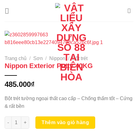
Skip
to
content
Trang chủ
/
Sơn
/
Nippon
/
Bột trét
Nippon Exterior Putty 40KG
485.000
₫
Bột trét tường ngoại thất cao cấp – Chống thấm tốt – Cứng
& rất bền
Nippon Exterior Putty 40KG số lượng
Thêm vào giỏ hàng