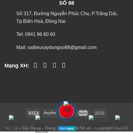
SỐ 88
Số 317, Đường Nguyễn Phúc Chu, P.Trảng Dài,
Tp.Biên Hoà, Đồng Nai
Tel:
0941 96 60 60
Mail:
vatlieuxaydungso88@gmail.com
Mạng XH:
liên hệ
Messenger
Zalo
Menu
Vật Liệu Xây Dựng - Trang Trí Nội Thất Số 88 - Copyright 2026 ©
Gọi ngay