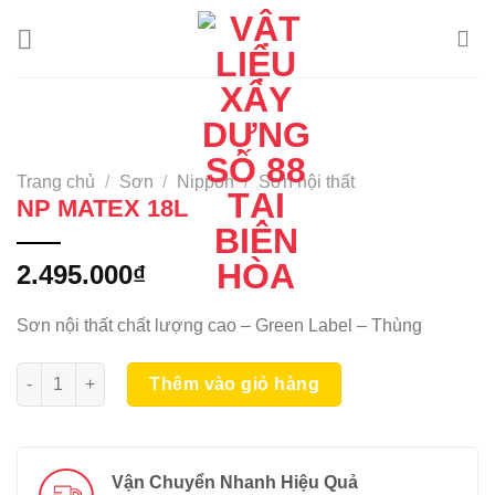
Skip
to
content
Trang chủ
/
Sơn
/
Nippon
/
Sơn nội thất
NP MATEX 18L
2.495.000
₫
Sơn nội thất chất lượng cao – Green Label – Thùng
NP MATEX 18L số lượng
Thêm vào giỏ hàng
Vận Chuyển Nhanh Hiệu Quả