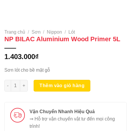
Trang chủ
/
Sơn
/
Nippon
/
Lót
NP BILAC Aluminium Wood Primer 5L
1.403.000
₫
Sơn lót cho bề mặt gỗ
NP BILAC Aluminium Wood Primer 5L số lượng
Thêm vào giỏ hàng
Vận Chuyển Nhanh Hiệu Quả
⇒ Hỗ trợ vận chuyển vật tư đến mọi công
trình!