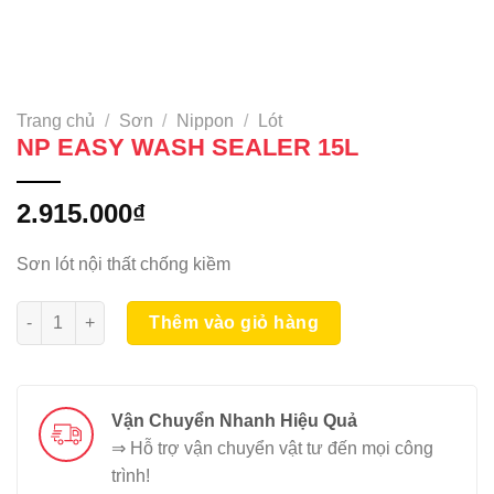
Trang chủ
/
Sơn
/
Nippon
/
Lót
NP EASY WASH SEALER 15L
2.915.000
₫
Sơn lót nội thất chống kiềm
NP EASY WASH SEALER 15L số lượng
Thêm vào giỏ hàng
Vận Chuyển Nhanh Hiệu Quả
⇒ Hỗ trợ vận chuyển vật tư đến mọi công
trình!