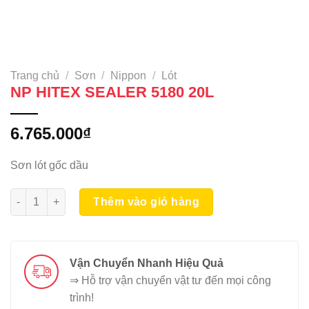
Trang chủ
/
Sơn
/
Nippon
/
Lót
NP HITEX SEALER 5180 20L
6.765.000
₫
Sơn lót gốc dầu
NP HITEX SEALER 5180 20L số lượng
Thêm vào giỏ hàng
Vận Chuyển Nhanh Hiệu Quả
⇒ Hỗ trợ vận chuyển vật tư đến mọi công
trình!