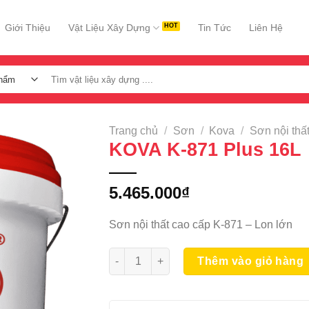
Giới Thiệu
Vật Liệu Xây Dựng
Tin Tức
Liên Hệ
Tìm
kiếm:
Trang chủ
/
Sơn
/
Kova
/
Sơn nội thấ
KOVA K-871 Plus 16L
5.465.000
₫
Sơn nội thất cao cấp K-871 – Lon lớn
KOVA K-871 Plus 16L số lượng
Thêm vào giỏ hàng