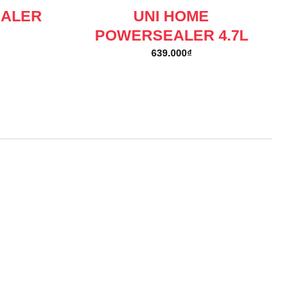
EALER
UNI HOME
POWERSEALER 4.7L
639.000
₫