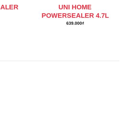
EALER
UNI HOME
POWERSEALER 4.7L
639.000
₫