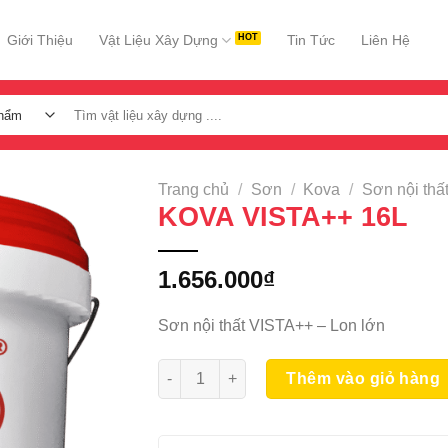
Giới Thiệu
Vật Liệu Xây Dựng
Tin Tức
Liên Hệ
Tìm
kiếm:
Trang chủ
/
Sơn
/
Kova
/
Sơn nội thấ
KOVA VISTA++ 16L
1.656.000
₫
Sơn nội thất VISTA++ – Lon lớn
KOVA VISTA++ 16L số lượng
Thêm vào giỏ hàng