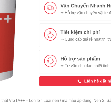
Vận Chuyển Nhanh H
⇒ Hỗ trợ vận chuyển vật tư đ
Tiết kiệm chi phí
⇒ Cung cấp giá rẻ nhất thị t
Hỗ trợ sản phẩm
⇒ Tư vấn chu đáo nhiệt tình 
Liên hệ đặt 
 thất VISTA++ – Lon lớn Loại nền / mã màu áp dụng: Nền S. 