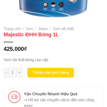
Trang chủ
/
Sơn
/
Jotun
/
Sơn nội thất
Majestic ĐHH Bóng 1L
425.000
₫
Sơn nội thất bóng cao cấp
Majestic ĐHH Bóng 1L số lượng
Thêm vào giỏ hàng
Vận Chuyển Nhanh Hiệu Quả
⇒ Hỗ trợ vận chuyển vật tư đến mọi công
trình!