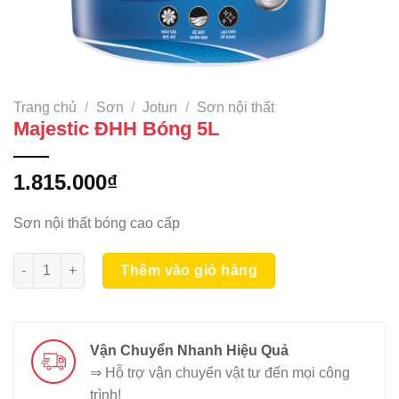
Trang chủ
/
Sơn
/
Jotun
/
Sơn nội thất
Majestic ĐHH Bóng 5L
1.815.000
₫
Sơn nội thất bóng cao cấp
Majestic ĐHH Bóng 5L số lượng
Thêm vào giỏ hàng
Vận Chuyển Nhanh Hiệu Quả
⇒ Hỗ trợ vận chuyển vật tư đến mọi công
trình!