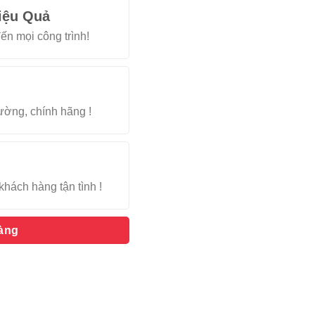
iệu Quả
ến mọi công trình!
rường, chính hãng !
khách hàng tận tình !
hàng