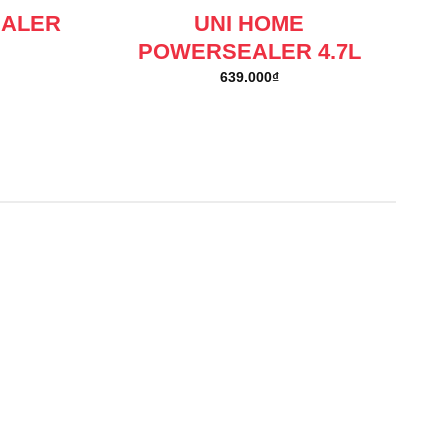
EALER
UNI HOME
POWERSEALER 4.7L
639.000
₫