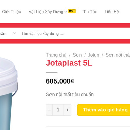
Giới Thiệu
Vật Liệu Xây Dựng
Tin Tức
Liên Hệ
Tìm
kiếm:
Trang chủ
/
Sơn
/
Jotun
/
Sơn nội thấ
Jotaplast 5L
605.000
₫
Sơn nội thất tiêu chuẩn
Jotaplast 5L số lượng
Thêm vào giỏ hàng