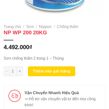
Trang chủ
/
Sơn
/
Nippon
/
Chống thấm
NP WP 200 20KG
4.492.000
₫
Sơn chống thấm 2 trong 1 – Thùng
NP WP 200 20KG số lượng
Thêm vào giỏ hàng
Vận Chuyển Nhanh Hiệu Quả
⇒ Hỗ trợ vận chuyển vật tư đến mọi công
trình!