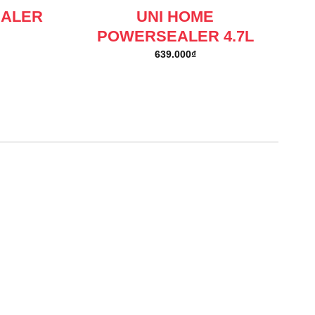
EALER
UNI HOME
POWERSEALER 4.7L
639.000
₫