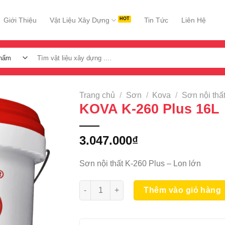
Giới Thiệu
Vật Liệu Xây Dựng
Tin Tức
Liên Hệ
Tìm
kiếm:
Trang chủ
/
Sơn
/
Kova
/
Sơn nội thấ
KOVA K-260 Plus 16L
3.047.000
₫
Sơn nội thất K-260 Plus – Lon lớn
KOVA K-260 Plus 16L số lượng
Thêm vào giỏ hàng