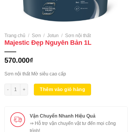
Trang chủ
/
Sơn
/
Jotun
/
Sơn nội thất
Majestic Đẹp Nguyên Bản 1L
570.000
₫
Sơn nội thất Mờ siêu cao cấp
Majestic Đẹp Nguyên Bản 1L số lượng
Thêm vào giỏ hàng
Vận Chuyển Nhanh Hiệu Quả
⇒ Hỗ trợ vận chuyển vật tư đến mọi công
trình!