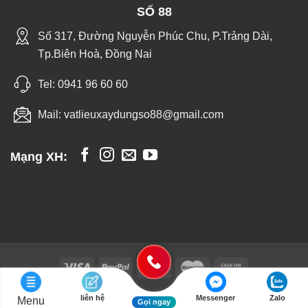
SỐ 88
Số 317, Đường Nguyễn Phúc Chu, P.Trảng Dài,
Tp.Biên Hoà, Đồng Nai
Tel:
0941 96 60 60
Mail:
vatlieuxaydungso88@gmail.com
Mạng XH:
liên hệ
Messenger
Zalo
Menu
Vật Liệu Xây Dựng - Trang Trí Nội Thất Số 88 - Copyright 2026 ©
Gọi ngay