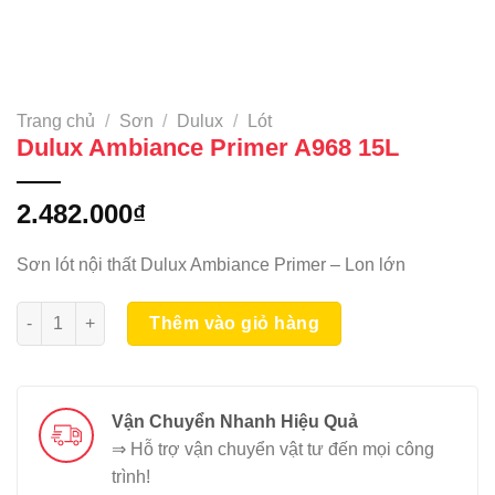
Trang chủ
/
Sơn
/
Dulux
/
Lót
Dulux Ambiance Primer A968 15L
2.482.000
₫
Sơn lót nội thất Dulux Ambiance Primer – Lon lớn
Dulux Ambiance Primer A968 15L số lượng
Thêm vào giỏ hàng
Vận Chuyển Nhanh Hiệu Quả
⇒ Hỗ trợ vận chuyển vật tư đến mọi công
trình!