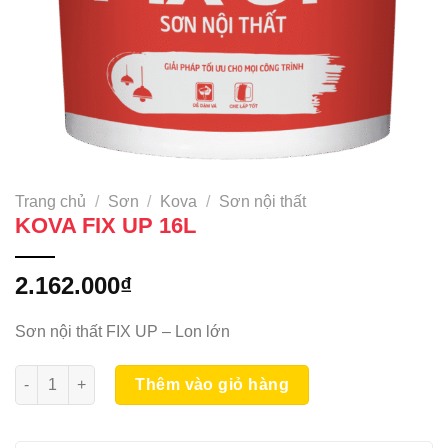
Trang chủ
/
Sơn
/
Kova
/
Sơn nội thất
KOVA FIX UP 16L
2.162.000
₫
Sơn nội thất FIX UP – Lon lớn
KOVA FIX UP 16L số lượng
Thêm vào giỏ hàng