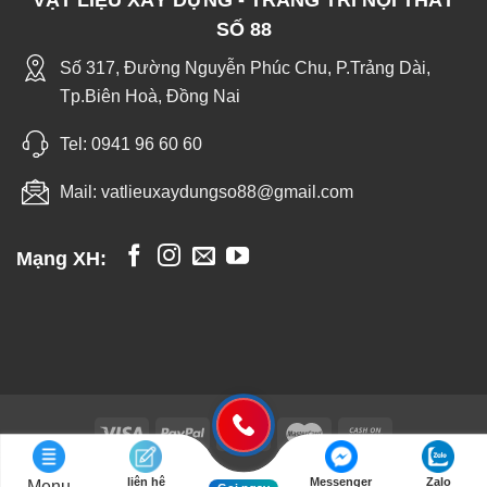
VẬT LIỆU XÂY DỰNG - TRANG TRÍ NỘI THẤT
SỐ 88
Số 317, Đường Nguyễn Phúc Chu, P.Trảng Dài,
Tp.Biên Hoà, Đồng Nai
Tel:
0941 96 60 60
Mail:
vatlieuxaydungso88@gmail.com
Mạng XH:
liên hệ
Messenger
Zalo
Menu