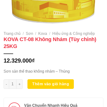
Trang chủ
/
Sơn
/
Kova
/
Hiệu ứng & Công nghiệp
KOVA CT-08 Không Nhám (Tùy chỉnh)
25KG
12.329.000
₫
Sơn sàn thể thao không nhám – Thùng
KOVA CT-08 Không Nhám (Tùy chỉnh) 25KG số lượng
Thêm vào giỏ hàng
Vận Chuyển Nhanh Hiệu Quả