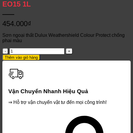
EO15 1L
454.000
₫
Sơn ngoại thất Dulux Weathershield Colour Protect chống
phai màu
Dulux
Weathershield
Thêm vào giỏ hàng
Colour
Protect
EO15
1L
số
lượng
Vận Chuyển Nhanh Hiệu Quả
⇒ Hỗ trợ vận chuyển vật tư đến mọi công trình!