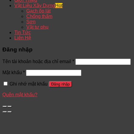
Giới Thiệu
Vật Liệu Xây Dựng
Gạch ốp lát
Chống thấm
Sơn
Vật tư phụ
Tin Tức
Liên Hệ
Đăng nhập
Tên tài khoản hoặc địa chỉ email
*
Mật khẩu
*
Ghi nhớ mật khẩu
Đăng nhập
Quên mật khẩu?