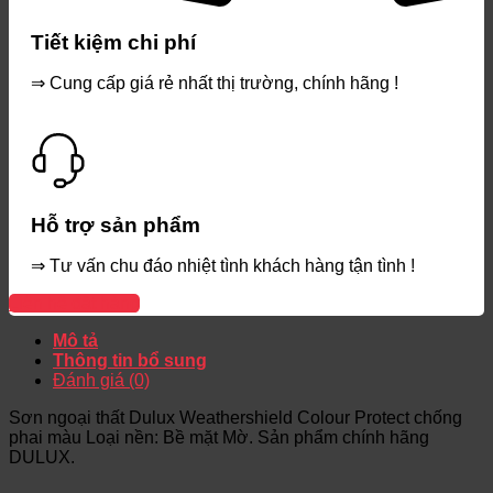
Tiết kiệm chi phí
⇒ Cung cấp giá rẻ nhất thị trường, chính hãng !
Hỗ trợ sản phẩm
⇒ Tư vấn chu đáo nhiệt tình khách hàng tận tình !
Liên hệ đặt hàng
Mô tả
Thông tin bổ sung
Đánh giá (0)
Sơn ngoại thất Dulux Weathershield Colour Protect chống
phai màu Loại nền: Bề mặt Mờ. Sản phẩm chính hãng
DULUX.