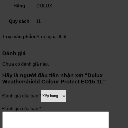
Hãng
DULUX
Quy cách
1L
Loại sản phẩm
Sơn ngoại thất
Đánh giá
Chưa có đánh giá nào.
Hãy là người đầu tiên nhận xét “Dulux
Weathershield Colour Protect EO15 1L”
Đánh giá của bạn
*
Đánh giá của bạn
*