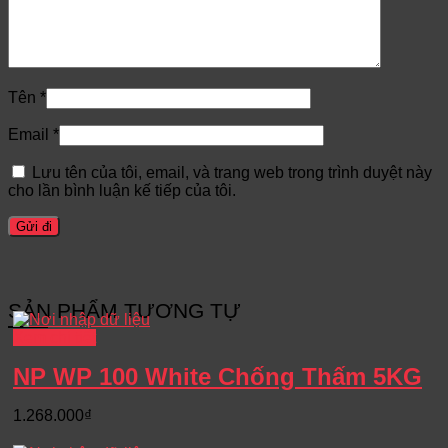
Tên
*
Email
*
Lưu tên của tôi, email, và trang web trong trình duyệt này
cho lần bình luận kế tiếp của tôi.
SẢN PHẨM TƯƠNG TỰ
Xem chi tiết
NP WP 100 White Chống Thấm 5KG
1.268.000
₫