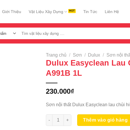
Giới Thiệu
Vật Liệu Xây Dựng
Tin Tức
Liên Hệ
Tìm
kiếm:
Trang chủ
/
Sơn
/
Dulux
/
Sơn nội thấ
Dulux Easyclean Lau 
A991B 1L
230.000
₫
Sơn nội thất Dulux Easyclean lau chùi h
Dulux Easyclean Lau Chùi Hiệu Quả A991
Thêm vào giỏ hàng