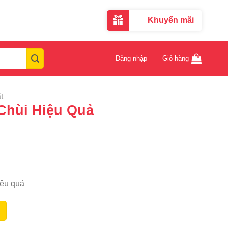
Khuyến mãi
Đăng nhập
Giỏ hàng
t
Chùi Hiệu Quả
iệu quả
B 1L số lượng