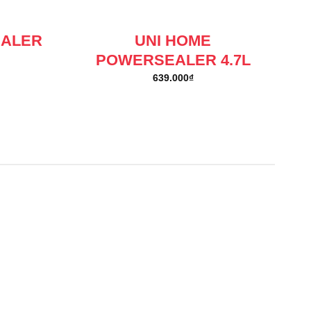
EALER
UNI HOME
POWERSEALER 4.7L
639.000
₫