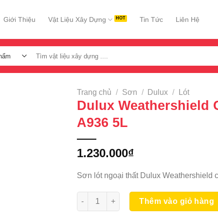
Giới Thiệu
Vật Liệu Xây Dựng
Tin Tức
Liên Hệ
Tìm
kiếm:
Trang chủ
/
Sơn
/
Dulux
/
Lót
Dulux Weathershield
A936 5L
1.230.000
₫
Sơn lót ngoại thất Dulux Weathershield
Dulux Weathershield Chống Kiềm A936 5L
Thêm vào giỏ hàng