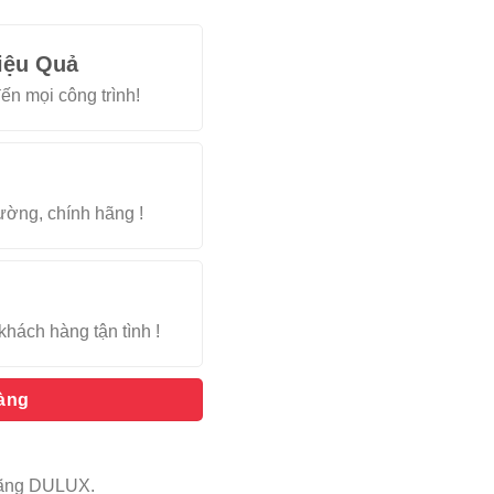
iệu Quả
ến mọi công trình!
rường, chính hãng !
khách hàng tận tình !
hàng
 hãng DULUX.