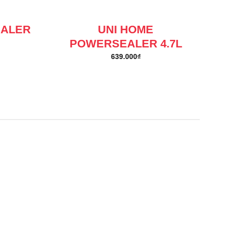
EALER
UNI HOME
POWERSEALER 4.7L
639.000
₫