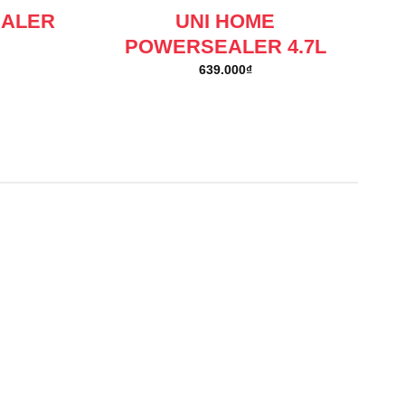
EALER
UNI HOME
POWERSEALER 4.7L
639.000
₫