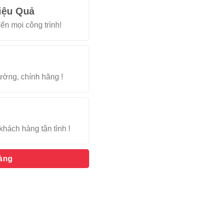
iệu Quả
ến mọi công trình!
rường, chính hãng !
khách hàng tận tình !
hàng