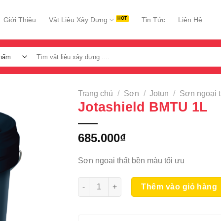
Giới Thiệu
Vật Liệu Xây Dựng
Tin Tức
Liên Hệ
Tìm
kiếm:
Trang chủ
/
Sơn
/
Jotun
/
Sơn ngoại t
Jotashield BMTU 1L
685.000
₫
Sơn ngoại thất bền màu tối ưu
Jotashield BMTU 1L số lượng
Thêm vào giỏ hàng