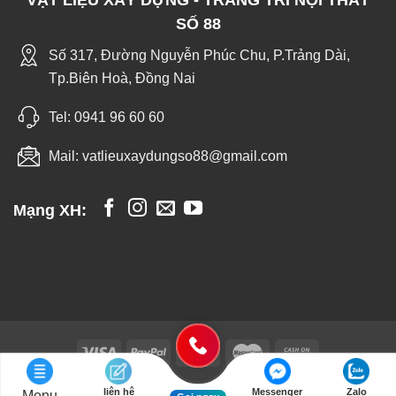
VẬT LIỆU XÂY DỰNG - TRANG TRÍ NỘI THẤT
SỐ 88
Số 317, Đường Nguyễn Phúc Chu, P.Trảng Dài,
Tp.Biên Hoà, Đồng Nai
Tel:
0941 96 60 60
Mail:
vatlieuxaydungso88@gmail.com
Mạng XH:
liên hệ
Messenger
Zalo
Menu