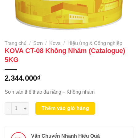
Trang chủ
/
Sơn
/
Kova
/
Hiệu ứng & Công nghiệp
KOVA CT-08 Không Nhám (Catalogue)
5KG
2.344.000
₫
Sơn sàn thể thao đa năng – Không nhám
KOVA CT-08 Không Nhám (Catalogue) 5KG số lượng
Thêm vào giỏ hàng
Vận Chuyển Nhanh Hiệu Quả